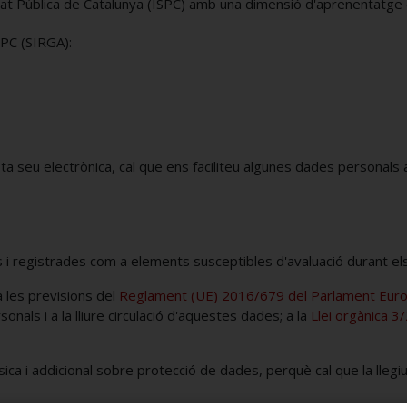
etat Pública de Catalunya (ISPC) amb una dimensió d'aprenentatge e
SPC (SIRGA):
a seu electrònica, cal que ens faciliteu algunes dades personals a
 i registrades com a elements susceptibles d'avaluació durant el
 les previsions del
Reglament (UE) 2016/679 del Parlament Europe
nals i a la lliure circulació d'aquestes dades; a la
Llei orgànica 
ica i addicional sobre protecció de dades, perquè cal que la llegi