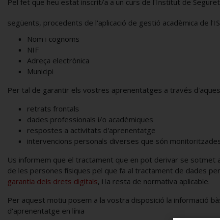
Pel fet que heu estat inscrit/a a un curs de l'Institut de Segur
següents, procedents de l'aplicació de gestió acadèmica de l'I
Nom i cognoms
NIF
Adreça electrònica
Municipi
Per tal de garantir els vostres aprenentatges a través d'aquest
retrats frontals
dades professionals i/o acadèmiques
respostes a activitats d'aprenentatge
intervencions personals diverses que són monitoritzades
Us informem que el tractament que en pot derivar se sotmet a
de les persones físiques pel que fa al tractament de dades perso
garantia dels drets digitals
, i la resta de normativa aplicable.
Per aquest motiu posem a la vostra disposició la informació bàs
d'aprenentatge en línia