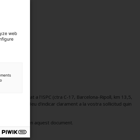
lyze web
nfigure
lements
to
un escrit adreçat a l'ISPC (ctra C-17, Barcelona-Ripoll, km 13,5,
àmits gencat
. Heu d'indicar clarament a la vostra sol·licitud quin
dades continguda en aquest document.