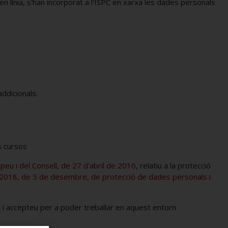
n línia, s'han incorporat a l'ISPC en xarxa les dades personals
ddicionals:
s cursos
u i del Consell, de 27 d'abril de 2016
, relatiu a la protecció
3/2018, de 5 de desembre, de protecció de dades personals i
u i accepteu per a poder treballar en aquest entorn