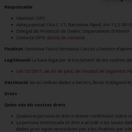
Responsable
Identitat: ISPC
Adreça postal: Ctra C-17, Barcelona-Ripoll, Km 13,5 0810
Delegat de Protecció de Dades: Departament d'Interior
Contacte DPD:
Bústia de contacte
Finalitat
: Gestionar l'acció formativa i l'accés a l'entorn d'apr
Legitimació
La base legal per al tractament de les vostres da
Llei 10/2007, de 30 de juliol, de l'Institut de Seguretat P
Destinació
: no es cediran dades a tercers, llevat d'obligació
Drets
Quins són els vostres drets
Qualsevol persona té dret a obtenir confirmació sobre si 
La persona interessada té dret a accedir a les seves dades, 
dades ja no siguin necessàries per a les finalitats per a le