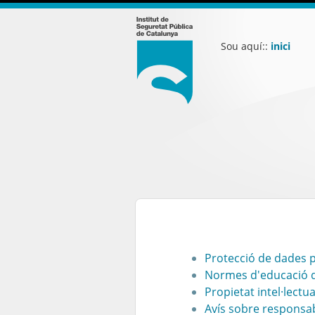
Sou aquí::
inici
Protecció de dades 
Normes d'educació d
Propietat intel·lectua
Avís sobre responsab